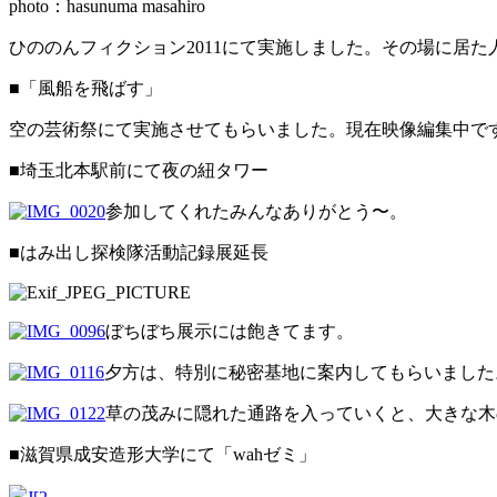
photo：hasunuma masahiro
ひののんフィクション2011にて実施しました。その場に居
■「風船を飛ばす」
空の芸術祭にて実施させてもらいました。現在映像編集中で
■埼玉北本駅前にて夜の紐タワー
参加してくれたみんなありがとう〜。
■はみ出し探検隊活動記録展延長
ぼちぼち展示には飽きてます。
夕方は、特別に秘密基地に案内してもらいました
草の茂みに隠れた通路を入っていくと、大きな木
■滋賀県成安造形大学にて「wahゼミ」