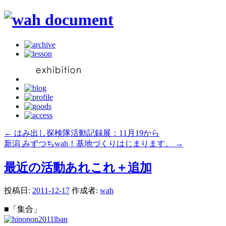
←
はみ出し探検隊活動記録展：11月19から
新潟 みずつちwah！基地づくりはじまります。
→
最近の活動あれこれ＋追加
投稿日:
2011-12-17
作成者:
wah
■「集合」