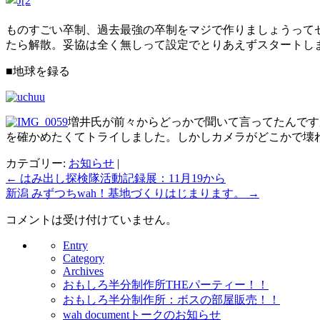
ものすごい卒制、過去最強の卒制をマジで作りましょうって
たら解散。妥協は全く無しって設定でとりあえずスタートし
■地球を録る
増井氏が前々からどっかで聞いて言ってたんです
を確かめたくてトライしました。しかしカメラがどこかで壊
カテゴリー:
お知らせ
|
←
はみ出し探検隊活動記録展：11月19から
新潟 みずつちwah！基地づくりはじまります。
→
コメントは受け付けていません。
Entry
Category
Archives
おもしろ半分制作所THEパーティー！！
おもしろ半分制作所：ボスの部屋販売！！
wah documentトークのお知らせ