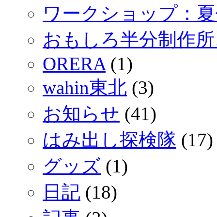
ワークショップ：夏
おもしろ半分制作所
ORERA
(1)
wahin東北
(3)
お知らせ
(41)
はみ出し探検隊
(17)
グッズ
(1)
日記
(18)